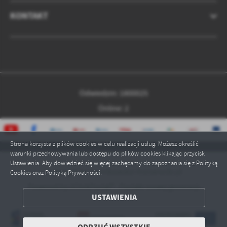
KONTAKT
Odwiedzin: 1800025
Online: 2
Strona korzysta z plików cookies w celu realizacji usług. Możesz określić
warunki przechowywania lub dostępu do plików cookies klikając przycisk
Ustawienia. Aby dowiedzieć się więcej zachęcamy do zapoznania się z Polityką
Copyright by czarnkowsko-trzcianecki.pl
Cookies oraz Polityką Prywatności.
Powered by
2ClickPortal® - Portale nowej generacji
ZAPISZ WYBRANE
USTAWIENIA
ODRZUĆ WSZYSTKIE