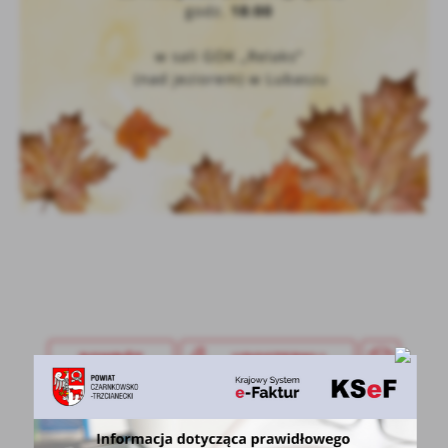
treści w postaci wiadomości, ofert, komunikatów mediów
społecznościowych.
POWRÓT
UDOSTĘPNIJ
POPRZEDNI
NASTĘPNY