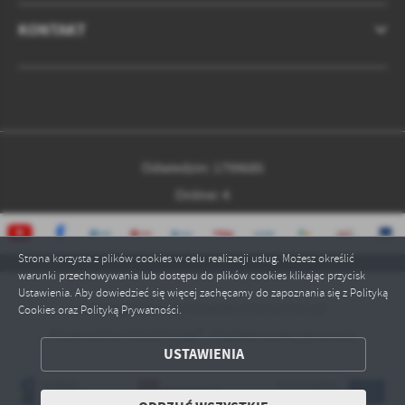
KONTAKT
Odwiedzin: 1799685
Online: 4
Strona korzysta z plików cookies w celu realizacji usług. Możesz określić
warunki przechowywania lub dostępu do plików cookies klikając przycisk
Ustawienia. Aby dowiedzieć się więcej zachęcamy do zapoznania się z Polityką
Copyright by czarnkowsko-trzcianecki.pl
Cookies oraz Polityką Prywatności.
Powered by
2ClickPortal® - Portale nowej generacji
ZAPISZ WYBRANE
USTAWIENIA
ODRZUĆ WSZYSTKIE