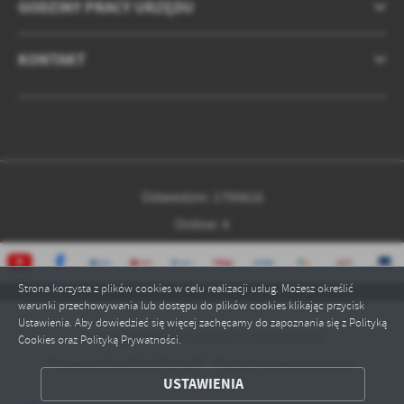
GODZINY PRACY URZĘDU
KONTAKT
Odwiedzin: 1799816
Online: 4
Strona korzysta z plików cookies w celu realizacji usług. Możesz określić
warunki przechowywania lub dostępu do plików cookies klikając przycisk
Ustawienia. Aby dowiedzieć się więcej zachęcamy do zapoznania się z Polityką
Copyright by czarnkowsko-trzcianecki.pl
Cookies oraz Polityką Prywatności.
Powered by
2ClickPortal® - Portale nowej generacji
ZAPISZ WYBRANE
USTAWIENIA