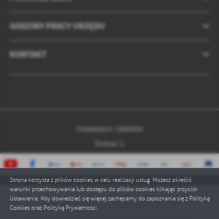
GODZINY PRACY URZĘDU
KONTAKT
Odwiedzin: 1800050
Online: 1
Strona korzysta z plików cookies w celu realizacji usług. Możesz określić
warunki przechowywania lub dostępu do plików cookies klikając przycisk
Ustawienia. Aby dowiedzieć się więcej zachęcamy do zapoznania się z Polityką
Copyright by czarnkowsko-trzcianecki.pl
Cookies oraz Polityką Prywatności.
ZAPISZ WYBRANE