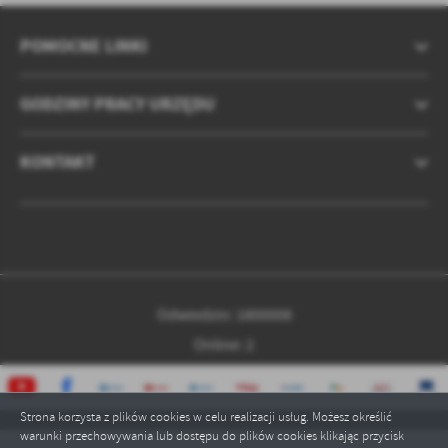
POMOCNE LINKI
GODZINY PRACY URZĘDU
KONTAKT
Odwiedzin: 1800008
Online: 2
Strona korzysta z plików cookies w celu realizacji usług. Możesz określić
warunki przechowywania lub dostępu do plików cookies klikając przycisk