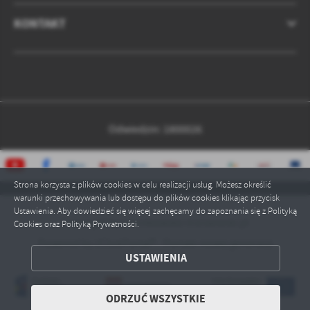
KONTAKT
Odwiedzin: 1800026
Strona korzysta z plików cookies w celu realizacji usług. Możesz określić
warunki przechowywania lub dostępu do plików cookies klikając przycisk
Ustawienia. Aby dowiedzieć się więcej zachęcamy do zapoznania się z Polityką
Copyright by czarnkowsko-trzcianecki.pl
Cookies oraz Polityką Prywatności.
Powered by
2ClickPortal® - Portale nowej generacji
ZAPISZ WYBRANE
USTAWIENIA
ODRZUĆ WSZYSTKIE
ODRZUĆ WSZYSTKIE