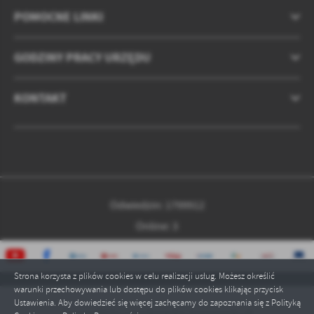
POMOCNE LINKI
GODZINY PRACY URZĘDU
KONTAKT
Odwiedzin: 1799912
Online: 3
Strona korzysta z plików cookies w celu realizacji usług. Możesz określić
warunki przechowywania lub dostępu do plików cookies klikając przycisk
Ustawienia. Aby dowiedzieć się więcej zachęcamy do zapoznania się z Polityką