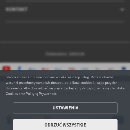
KONTAKT
Odwiedzin: 1800105
Strona korzysta z plików cookies w celu realizacji usług. Możesz określić
warunki przechowywania lub dostępu do plików cookies klikając przycisk
Ustawienia. Aby dowiedzieć się więcej zachęcamy do zapoznania się z Polityką
Copyright by czarnkowsko-trzcianecki.pl
Cookies oraz Polityką Prywatności.
Powered by
2ClickPortal® - Portale nowej generacji
ZAPISZ WYBRANE
USTAWIENIA
ODRZUĆ WSZYSTKIE
ODRZUĆ WSZYSTKIE