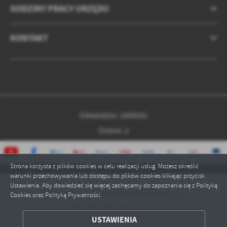
GODZINY PRACY URZĘDU
KONTAKT
Odwiedzin: 1800541
Online: 2
Strona korzysta z plików cookies w celu realizacji usług. Możesz określić
warunki przechowywania lub dostępu do plików cookies klikając przycisk
Ustawienia. Aby dowiedzieć się więcej zachęcamy do zapoznania się z Polityką
Copyright by czarnkowsko-trzcianecki.pl
Cookies oraz Polityką Prywatności.
Powered by
2ClickPortal® - Portale nowej generacji
ZAPISZ WYBRANE
USTAWIENIA