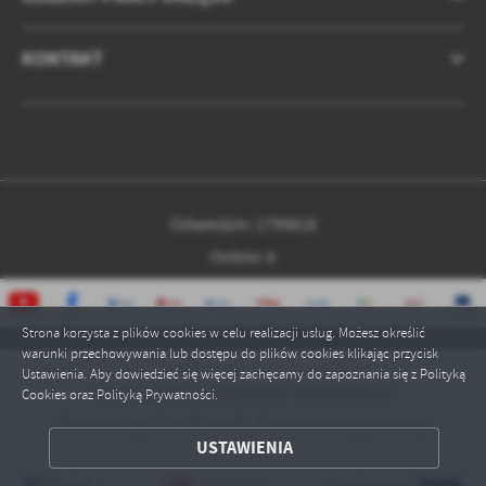
KONTAKT
Odwiedzin: 1799818
Online: 6
Strona korzysta z plików cookies w celu realizacji usług. Możesz określić
warunki przechowywania lub dostępu do plików cookies klikając przycisk
Ustawienia. Aby dowiedzieć się więcej zachęcamy do zapoznania się z Polityką
Copyright by czarnkowsko-trzcianecki.pl
Cookies oraz Polityką Prywatności.
Powered by
2ClickPortal® - Portale nowej generacji
ZAPISZ WYBRANE
USTAWIENIA