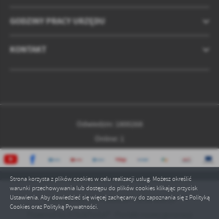
GODZINY PRACY URZĘDU
KONTAKT
Odwiedzin: 1800268
Online: 1
Strona korzysta z plików cookies w celu realizacji usług. Możesz określić
warunki przechowywania lub dostępu do plików cookies klikając przycisk
ZAPISZ WYBRANE
Ustawienia. Aby dowiedzieć się więcej zachęcamy do zapoznania się z Polityką
Copyright by czarnkowsko-trzcianecki.pl
Cookies oraz Polityką Prywatności.
Powered by
2ClickPortal® - Portale nowej generacji